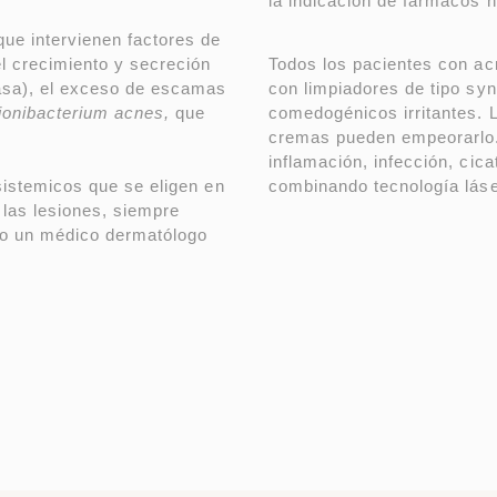
la indicación de fármacos
ue intervienen factores de
l crecimiento y secreción
Todos los pacientes con ac
asa), el exceso de escamas
con limpiadores de tipo syn
ionibacterium acnes,
que
comedogénicos irritantes. L
cremas pueden empeorarlo.
inflamación, infección, cic
sistemicos que se eligen en
combinando tecnología láse
 las lesiones, siempre
olo un médico dermatólogo