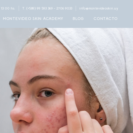
 13:00 hs.
T. (+589) 99 593 369⁠ - 2706 9033⁠
info@montevideoskin.uy
MONTEVIDEO SKIN ACADEMY
BLOG
CONTACTO