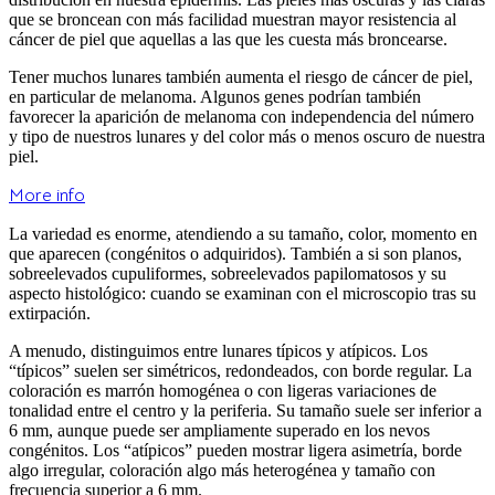
que se broncean con más facilidad muestran mayor resistencia al
cáncer de piel que aquellas a las que les cuesta más broncearse.
Tener muchos lunares también aumenta el riesgo de
cáncer de piel,
en particular de melanoma. Algunos genes podrían también
favorecer la aparición de melanoma con independencia del número
y tipo de nuestros lunares y del color más o menos oscuro de nuestra
piel.
More info
La variedad es enorme, atendiendo a su tamaño, color, momento en
que aparecen (congénitos o adquiridos). También a si son planos,
sobreelevados cupuliformes, sobreelevados papilomatosos y su
aspecto histológico: cuando se examinan con el microscopio tras su
extirpación.
A menudo, distinguimos entre lunares típicos y atípicos. Los
“típicos” suelen ser simétricos, redondeados, con borde regular. La
coloración es marrón homogénea o con ligeras variaciones de
tonalidad entre el centro y la periferia. Su tamaño suele ser inferior a
6 mm, aunque puede ser ampliamente superado en los nevos
congénitos. Los “atípicos” pueden mostrar ligera asimetría, borde
algo irregular, coloración algo más heterogénea y tamaño con
frecuencia superior a 6 mm.