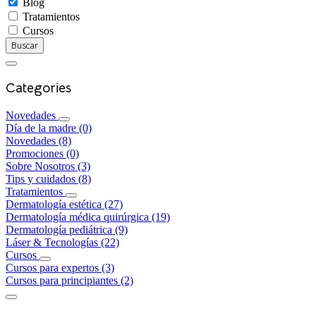
Blog
Tratamientos
Cursos
Buscar
Categories
Novedades
Día de la madre
(0)
Novedades
(8)
Promociones
(0)
Sobre Nosotros
(3)
Tips y cuidados
(8)
Tratamientos
Dermatología estética
(27)
Dermatología médica quirúrgica
(19)
Dermatología pediátrica
(9)
Láser & Tecnologías
(22)
Cursos
Cursos para expertos
(3)
Cursos para principiantes
(2)