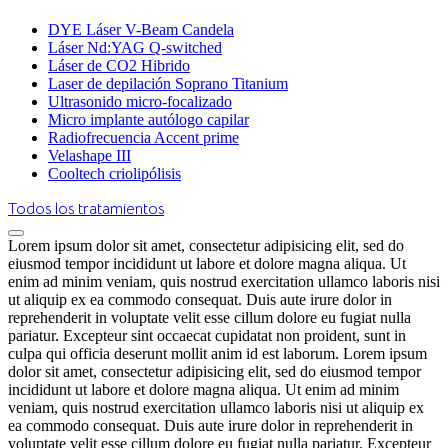
DYE Láser V-Beam Candela
Láser Nd:YAG Q-switched
Láser de CO2 Hibrido
Laser de depilación Soprano Titanium
Ultrasonido micro-focalizado
Micro implante autólogo capilar
Radiofrecuencia Accent prime
Velashape III
Cooltech criolipólisis
Todos los tratamientos
Lorem ipsum dolor sit amet, consectetur adipisicing elit, sed do
eiusmod tempor incididunt ut labore et dolore magna aliqua. Ut
enim ad minim veniam, quis nostrud exercitation ullamco laboris nisi
ut aliquip ex ea commodo consequat. Duis aute irure dolor in
reprehenderit in voluptate velit esse cillum dolore eu fugiat nulla
pariatur. Excepteur sint occaecat cupidatat non proident, sunt in
culpa qui officia deserunt mollit anim id est laborum. Lorem ipsum
dolor sit amet, consectetur adipisicing elit, sed do eiusmod tempor
incididunt ut labore et dolore magna aliqua. Ut enim ad minim
veniam, quis nostrud exercitation ullamco laboris nisi ut aliquip ex
ea commodo consequat. Duis aute irure dolor in reprehenderit in
voluptate velit esse cillum dolore eu fugiat nulla pariatur. Excepteur