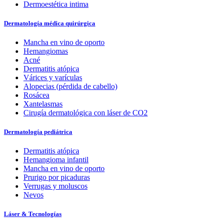
Dermoestética intima
Dermatología médica quirúrgica
Mancha en vino de oporto
Hemangiomas
Acné
Dermatitis atópica
Várices y varículas
Alopecias (pérdida de cabello)
Rosácea
Xantelasmas
Cirugía dermatológica con láser de CO2
Dermatología pediátrica
Dermatitis atópica
Hemangioma infantil
Mancha en vino de oporto
Prurigo por picaduras
Verrugas y moluscos
Nevos
Láser & Tecnologías