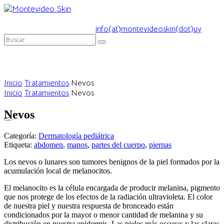
Lun. a Vie. 8:30 a 20:00 hs. - Sab. 9:00 a 13:00 hs.
T. (+589)
99 593 369⁠ - 2706 9033⁠
info(at)montevideoskin(dot)uy
Nuestra clínica
Tratamientos
Montevideo Skin Academy
Inicio
Tratamientos
Nevos
Blog
Inicio
Tratamientos
Nevos
Contacto
Nevos
Categoría:
Dermatología pediátrica
Etiqueta:
abdomen
,
manos
,
partes del cuerpo
,
piernas
Los nevos o lunares son tumores benignos de la piel formados por la
acumulación local de melanocitos.
El melanocito es la célula encargada de producir melanina, pigmento
que nos protege de los efectos de la radiación ultravioleta. El color
de nuestra piel y nuestra respuesta de bronceado están
condicionados por la mayor o menor cantidad de melanina y su
distribución en nuestra epidermis. Las pieles más oscuras y las claras